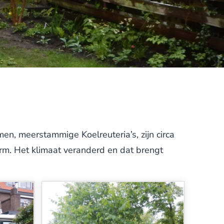
n, meerstammige Koelreuteria’s, zijn circa
arm. Het klimaat veranderd en dat brengt
uw en verkoeling.
m de bomen een goede start te geven zorgen
ng.