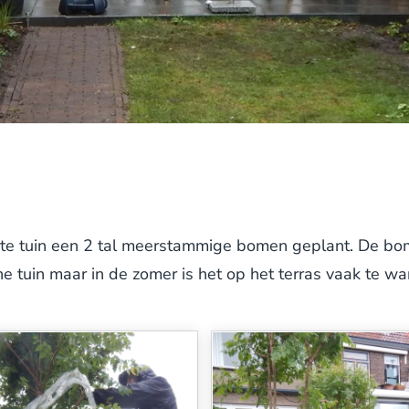
e tuin een 2 tal meerstammige bomen geplant. De bome
ne tuin maar in de zomer is het op het terras vaak te w
ooi en groot bladerdek van de bomen zorgt voor schad
onze jumbo-steekwagen naar de juiste plek brengen. O
t is ruim uitgegraven en voorzien van organische voedi