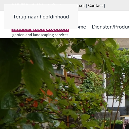
015 750 49 48 |
info@astrumgroen.nl
|
Contact
|
Terug naar hoofdinhoud
Home
Diensten/Produ