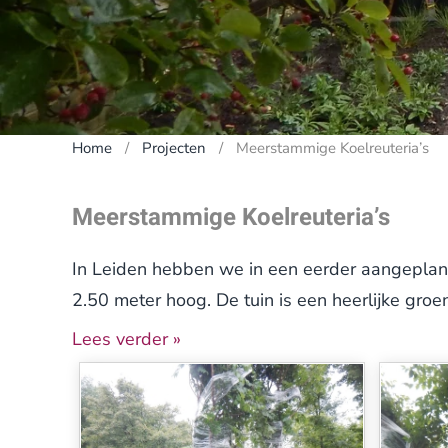
Home
Projecten
Meerstammige Koelreuteria’s
Meerstammige Koelreuteria’s
In Leiden hebben we in een eerder aangeplant
2.50 meter hoog. De tuin is een heerlijke groe
steeds warmere periodes met zich mee. Een m
Lees verder »
De bomen staan in grote kuipen die wij met 
we voor een goede voorbereiding. Het plantga