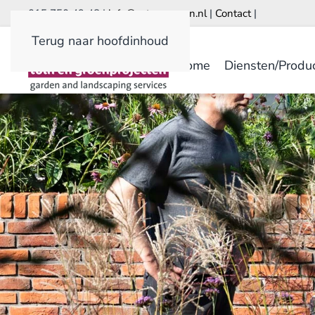
015 750 49 48 |
info@astrumgroen.nl
|
Contact
|
Terug naar hoofdinhoud
Home
Diensten/Produ