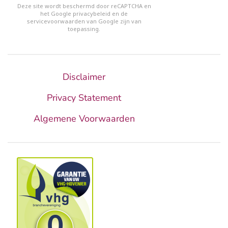
reCHAPTCHA
*
Deze site wordt beschermd door reCAPTCHA en
het Google
privacybeleid
en de
servicevoorwaarden van Google
zijn van
toepassing.
Disclaimer
Privacy Statement
Algemene Voorwaarden