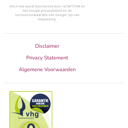
reCHAPTCHA
*
Deze site wordt beschermd door reCAPTCHA en
het Google
privacybeleid
en de
servicevoorwaarden van Google
zijn van
toepassing.
Disclaimer
Privacy Statement
Algemene Voorwaarden