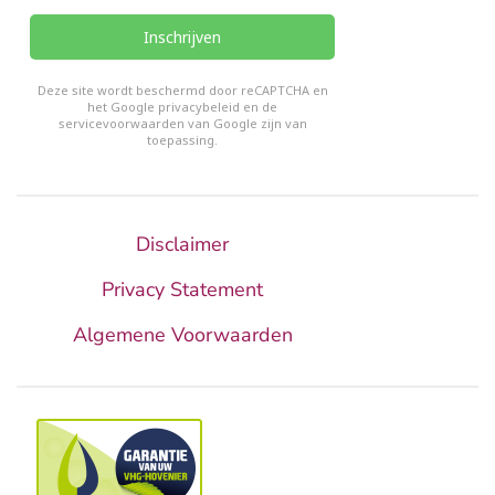
Inschrijven
reCHAPTCHA
*
Deze site wordt beschermd door reCAPTCHA en
het Google
privacybeleid
en de
servicevoorwaarden van Google
zijn van
toepassing.
Disclaimer
Privacy Statement
Algemene Voorwaarden