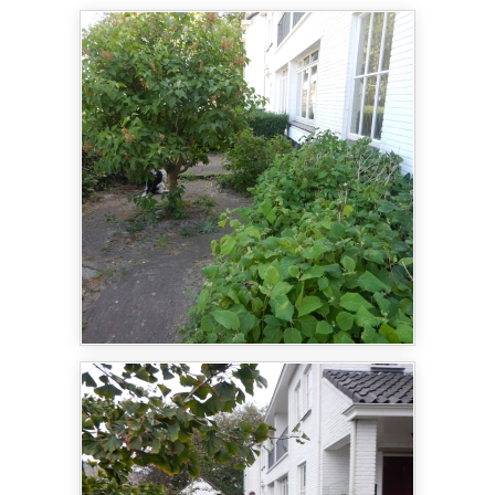
een ruime fietsoverkapping gebouwd geheel naar
de wensen van de opdrachtgever.
De overkapping is 60 cm verdiept aangelegd
waardoor je rechtop kan staan om de fietsen te
pakken of te stallen. Het dak is extra stevig
gemaakt omdat er een groendak op is gemaakt.
Doordat de fietsenstalling verdiept is kijk je in de
tuin op het Sedumdak van de overkapping. De
hoogte van het dak is zo gemaakt dat het dak
wegvalt achter de haag.
De tuin is verder voorzien van nieuwe gebakken
klinkers. Achter de fietsoverkapping is ruimte
gemaakt voor een moestuin en de plantvakken zijn