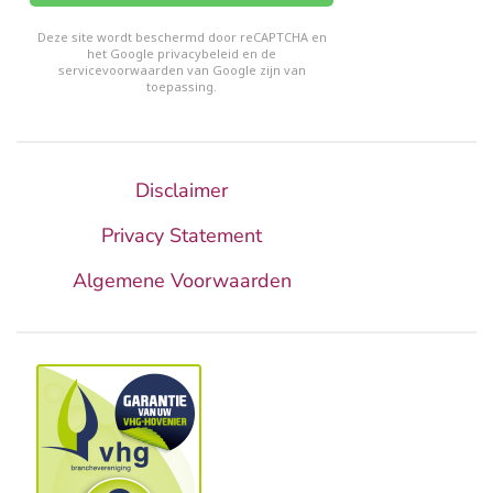
reCHAPTCHA
*
Deze site wordt beschermd door reCAPTCHA en
het Google
privacybeleid
en de
servicevoorwaarden van Google
zijn van
toepassing.
Disclaimer
Privacy Statement
Algemene Voorwaarden