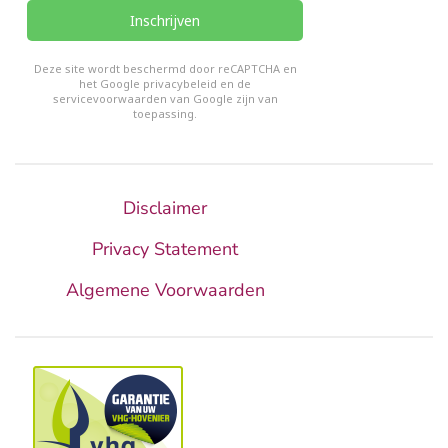
Inschrijven
reCHAPTCHA
*
Deze site wordt beschermd door reCAPTCHA en
het Google
privacybeleid
en de
servicevoorwaarden van Google
zijn van
toepassing.
Disclaimer
Privacy Statement
Algemene Voorwaarden