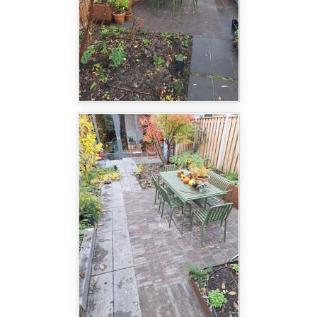
openheid, terwijl het tegelijkertijd de tuin
uitnodigend maakt.
De tuin bevat verder opvallende elementen zoals
Cortenstalen accenten, die zowel functioneel als
esthetisch een meerwaarde bieden. De Cortenstaal
elementen, zoals verhoogde borderranden en
plantenbakken, vormen een mooi contrast met de
strakke lijnen en de natuurlijke materialen van de
tuin. Deze elementen geven de tuin een
ongedwongenheid die perfect samengaat met de
organische vormen van de beplanting.
Een bijzonder element in deze tuin is de ronde
watertafel, die als centraal water-element