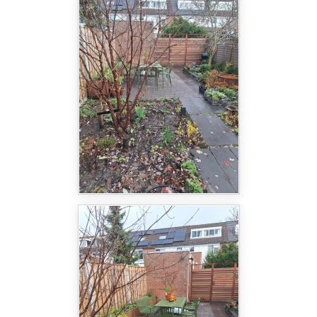
hoogtepunten werd geprezen. Haar ontwerpen
staan bekend om hun doordachte gebruik van
materialen, de balans tussen beplanting en
verharding, en het slimme gebruik van ruimte. In
deze tuin in Den Haag heeft ze een stijlvol
evenwicht bereikt tussen geometrie en natuur.
Bij dit project heeft Svetlana gekozen voor een
combinatie van gebakken klinkers en Schellevis
tegels. Deze materialen zorgen voor een strakke,
moderne uitstraling en dragen bij aan de duurzame
en tijdloze sfeer van de tuin. De verharding is
zorgvuldig verdeeld over de ruimte, met een
perfecte balans van 50% beplanting en 50%
verharding. Dit zorgt voor een gevoel van ruimte en