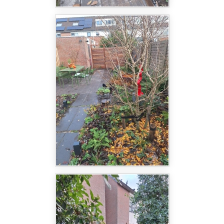
fungeert. Dit waterelement brengt niet alleen rust
en sereniteit, maar zorgt ook voor een subtiel
geluid van stromend water, wat de tuin nog
uitnodigender maakt. Het water fungeert als
visueel rustpunt, waar men kan ontspannen en
genieten van de natuurlijke schoonheid.
Kortom, dit tuinontwerp van Svetlana Lavrentyeva
in Den Haag is een perfect voorbeeld van hoe een
doordachte indeling en het gebruik van
hoogwaardige materialen samenkomen in een tuin
die zowel visueel als functioneel in balans is. Het is
een ruimte die uitnodigt tot rust, maar ook de
moderne, strakke stijl benadrukt die Svetlana zo
kenmerkt.