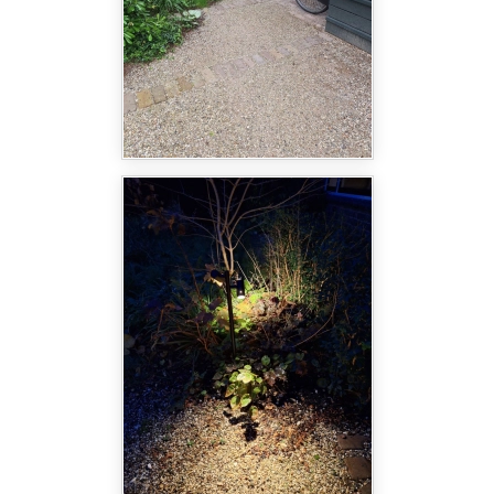
combinatie van gebruikte gebakken stenen in
platkeiformaat en padvast, wat zowel duurzaam
als stijlvol is. Een kleine bloemweide in de voortuin
geeft niet alleen kleur en charme, maar biedt ook
een waardevolle leefomgeving voor insecten en
andere kleine dieren.
De zorgvuldig gekozen beplanting in de
plantvakken maakt de tuin helemaal af. Elk
element draagt bij aan een prachtig geheel dat
zowel praktisch als visueel aantrekkelijk is. Het
resultaat is een tuin waar stijl, natuur en
gebruiksgemak perfect samenkomen – een project
waar wij met trots aan hebben gewerkt.