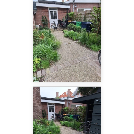
deze tuin. Deze stalling biedt ruimte aan een motor,
scooter en meerdere fietsen, maar door de slimme
vlakverdeling oogt het geheel subtiel en
harmonieus vanaf de straatkant.
Onze bijdrage begon bij de opbouw van de
fietsenstalling. De constructie is stevig geplaatst
op betonvoeten en zorgvuldig afgewerkt met
hoogwaardige verf, wat zorgt voor een duurzame
en nette uitstraling. Deze stalling combineert
perfect functionaliteit en esthetiek, en vormt een
integraal onderdeel van het ontwerp.
De rest van de tuin straalt een natuurlijke en
groene sfeer uit. De verharding bestaat uit een