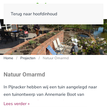
Terug naar hoofdinhoud
Home
Projecten
Natuur Omarmd
Natuur Omarmd
In Pijnacker hebben wij een tuin aangelegd naar
een tuinontwerp van Annemarie Boot van
Bootanica (
https://bootanica.nl/
).
Lees verder »