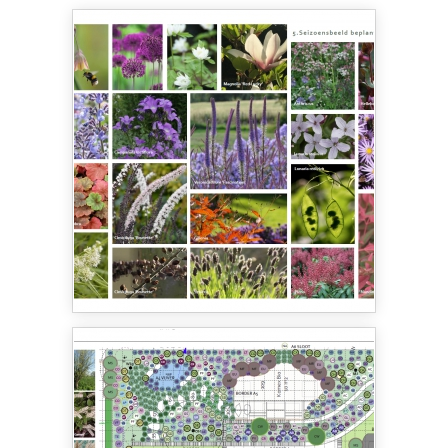
In het ontwerpplan omschrijft Annemarie de
wensen van de opdrachtgever: Een tuin die
onderscheidend is en mooi oud kan worden. Om
tussen de sprietjes gras te kunnen genieten van de
vlinders en bijen die langs fladderen. Waar je de
verandering van de seizoenen kunt ervaren. Waar
je een kikker een mugje ziet vangen in het voorjaar,
in de herfst de bladeren ziet verkleuren en de
vogels de besjes ziet opeten. Een tuin die bij de
opdrachtgever past en waar ze zich thuis voelen.
En verder: De voorliefde voor de natuur en ecologie
was vanaf het begin een belangrijk uitgangspunt
voor het tuinontwerp. Het omarmen van de natuur
en uitnodigen van de natuur in de tuin zodat de