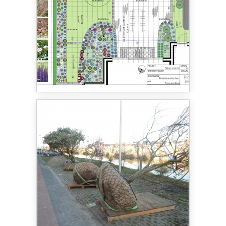
natuur ons kan omarmen. De ligging aan de
slootkant met oude knotwilgen was hierbij een
mooi uitgangspunt. De oever in het ontwerp is hier
een verlengde van. Het terras ligt hier verscholen
tussen hoge oeverbeplanting die naast de
natuurlijke ervaring ook privacy biedt. De
regenvijver is een mooie plek voor amfibieën,
libellen, vlinders, vogels en misschien zelfs een
egeltje die komt drinken. De beplanting is een
feest voor vlinders, bijen en vogels. Bloeiende
vlinder- en insectenbloe­men van het vroege
voorjaar tot de late herfst en ook bessen en
sierappeltjes voor de vogels.