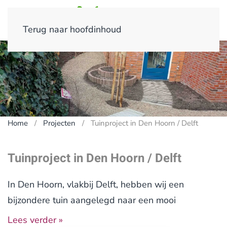
Terug naar hoofdinhoud
Home
Projecten
Tuinproject in Den Hoorn / Delft
Tuinproject in Den Hoorn / Delft
In Den Hoorn, vlakbij Delft, hebben wij een
bijzondere tuin aangelegd naar een mooi
tuinontwerp van Mariska van Bergen van Biloba
Lees verder »